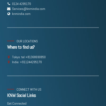
0124 4295170
Services@knmindia.com
knmindia.com
OUR LOCATIONS
Where to find us?
Tokyo: tel:+81368690850
India: +911244295170
CONNECT WITH US
KNM Social Links
Get Connected