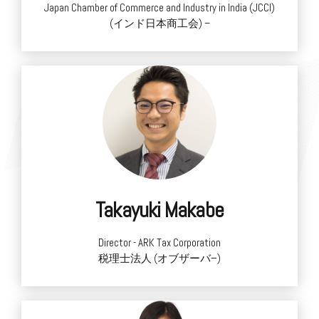
Japan Chamber of Commerce and Industry in India (JCCI)
(インド日本商工会) –
REGISTER:申し込み
Takayuki Makabe
Director - ARK Tax Corporation
税理士法人 (オブザーバ−)