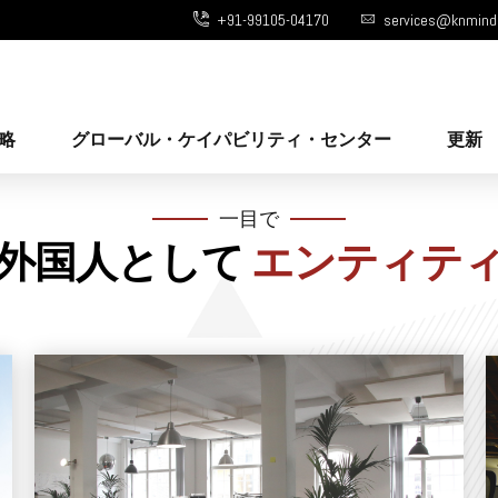
+91-99105-04170
services@knmind
略
グローバル・ケイパビリティ・センター
更新
一目で
外国人として
エンティテ