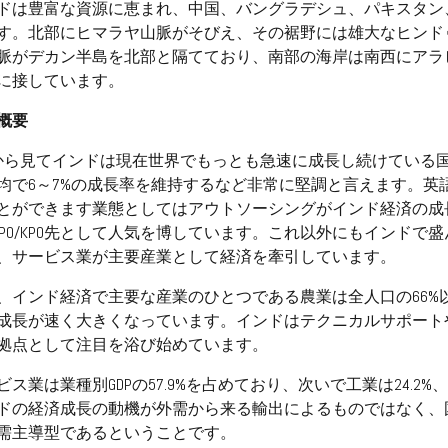
ドは豊富な資源に恵まれ、中国、バングラデシュ、パキスタン
す。北部にヒマラヤ山脈がそびえ、その裾野には雄大なヒンド
脈がデカン半島を北部と隔てており、南部の海岸は南西にアラ
に接しています。
概要
Pから見てインドは現在世界でもっとも急速に成長し続けている国の
均で6～7%の成長率を維持するなど非常に堅調と言えます。英
とができます業態としてはアウトソーシングがインド経済の成
やBPO/KPO先として人気を博しています。これ以外にもインド
、サービス業が主要産業として経済を牽引しています。
、インド経済で主要な産業のひとつである農業は全人口の66%
成長が速く大きくなっています。インドはテクニカルサポート
拠点として注目を浴び始めています。
ビス業は業種別GDPの57.9%を占めており、次いで工業は24.2
ドの経済成長の動機が外需から来る輸出によるものではなく、
需主導型であるということです。