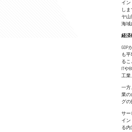
イン
しま
ヤ山
海域
経済
GD
も平
るこ
IT
工業
一方
業の
グの
サー
イン
る内