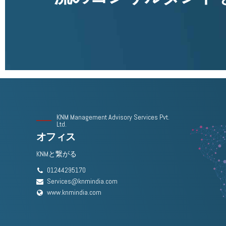
KNM Management Advisory Services Pvt.
Ltd.
オフィス
KNMと繋がる
01244295170
Services@knmindia.com
www.knmindia.com