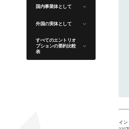
国内事業体として
国内事業体として
外国の実体として
100%子会社(WOS)、
外国の実体として
または合弁事業(JV)
すべてのエントリオ
有限責任事業組合
プションの要約比較
駐在員事務所
表
支店 Office
プロジェクトオフィ
すべてのエントリオプシ
ス
ョンの要約比較表
イン