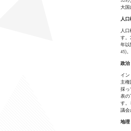
32
大国
人口
人口
す。
年以
45)
政治
イン
主権
採っ
表の
す。
議会
地理