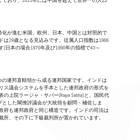
擁しており、2025年には中国を超えて世界一の人口
高齢化が進む米国、欧州、日本、中国とは対照的で
ドは29歳となる見込みです。従属人口指数は1966
日本の場合1970年及び1990年の指標で43～
は29の州と7つの連邦直轄領から成る連邦国家です。インドは
リス議会システムを手本とした連邦政府の形式を
ラージャ・サバー(Rajya Sabha)と、国民代
をトップとした閣僚評議会が大統領を顧問・補佐しま
政府も連邦政府と同じ構造です。インドの司法は
裁所、その下に下級裁判所が置かれています。