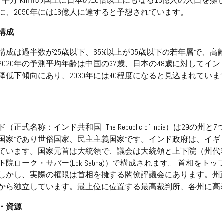
9万平方 Knｍの国土に日本の10倍以上にもなる13億人の人口を
に、2050年には16億人に達すると予想されています。
構成
構成は過半数が25歳以下、65%以上が35歳以下の若年層で、
2020年の予測平均年齢は中国の37歳、日本の48歳に対してイン
降低下傾向にあり、2030年には40程度になると見込まれています(
。
ド（正式名称：インド共和国- The Republic of India）
国家であり世俗国家、民主主義国家です。インド政府は、イギ
ています。国家元首は大統領で、議会は大統領と上下院（州代表の上院
下院ローク・サバー(Lok Sabha)）で構成されます。 首相
しかし、実際の権限は首相を擁する閣僚評議会にあります。州
から独立しています。最上位に位置する最高裁判所、各州に高
・資源